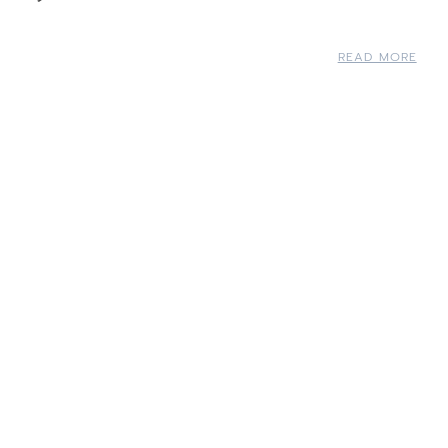
READ MORE
5/11 Style #001
READ MORE