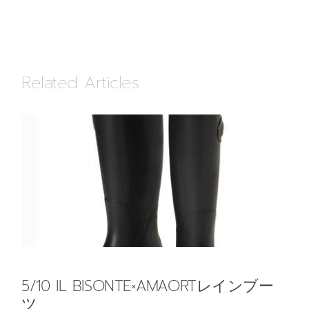
Related Articles
5/10 IL BISONTE×AMAORTレインブー
ツ