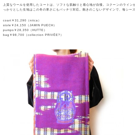
上質なウールを使用したコートは、ソフトな肌触りと着心地が自慢。コクーンのライン
っかりとした生地はこの冬の寒さにもバッチリ対応。飽きのこないデザインで、毎シー
coart￥31,290（nitca）
stole￥24,150（JAMIN PUECH）
pumps￥28,350（HUTTE）
bag￥98,700（collection PRIVĒE?）