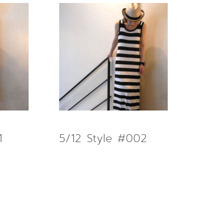
1
5/12 Style #002
AD MORE
READ MORE