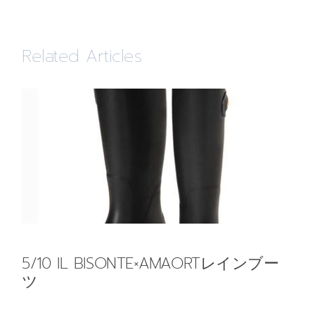
Related Articles
5/10 IL BISONTE×AMAORTレインブー
ツ