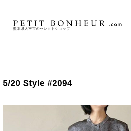
熊本県人吉市のセレクトショップ
5/20 Style #2094