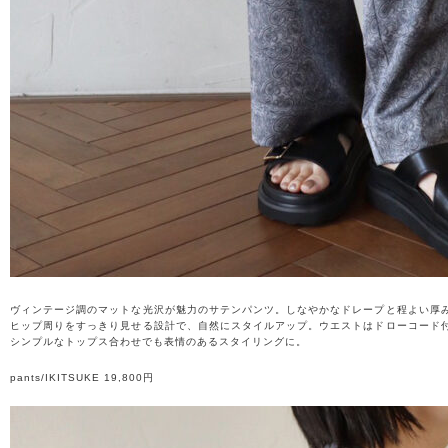
ヴィンテージ調のマットな光沢が魅力のサテンパンツ。しなやかなドレープと程よい厚
ヒップ周りをすっきり見せる設計で、自然にスタイルアップ。ウエストはドローコード
シンプルなトップス合わせでも表情のあるスタイリングに。
pants/IKITSUKE 19,800円