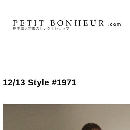
熊本県人吉市のセレクトショップ
12/13 Style #1971