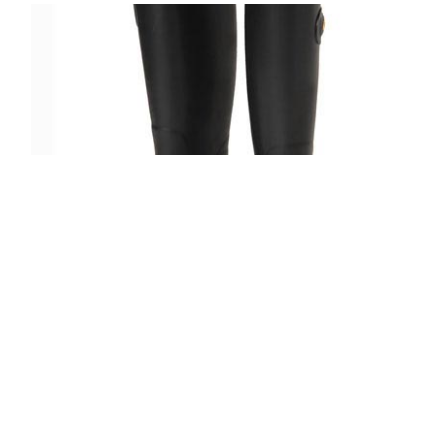
5/10 IL BISONTE×AMAORTレインブー
ツ
READ MORE