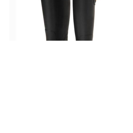
5/10 IL BISONTE×AMAORTレインブー
ツ
READ MORE