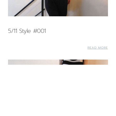
5/11 Style #001
READ MORE