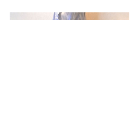
5/11 Style #001
READ MORE