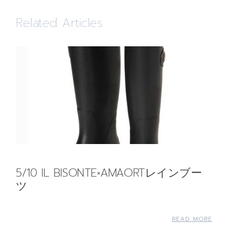
Related Articles
5/10 IL BISONTE×AMAORTレインブー
ツ
READ MORE