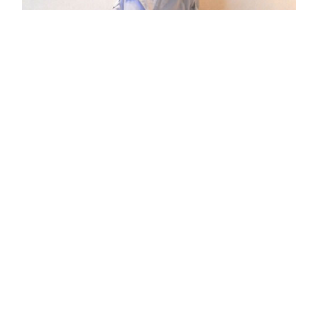
5/11 Style #001
READ MORE