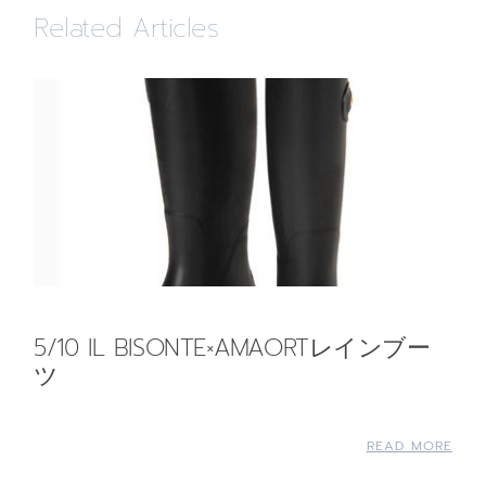
Related Articles
5/10 IL BISONTE×AMAORTレインブー
ツ
READ MORE