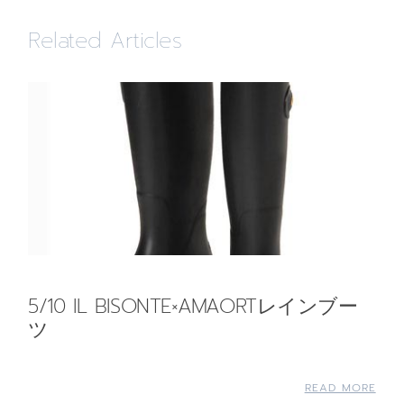
Related Articles
5/10 IL BISONTE×AMAORTレインブー
ツ
READ MORE