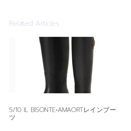
Related Articles
5/10 IL BISONTE×AMAORTレインブー
ツ