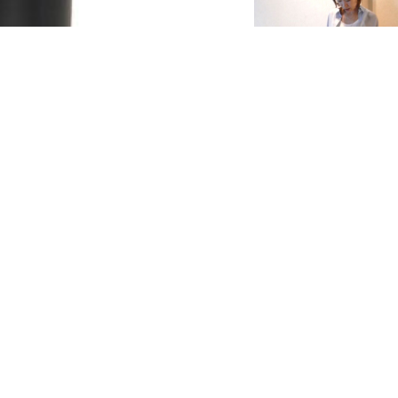
5/11 Style #00
レインブーツ
RE
READ MORE