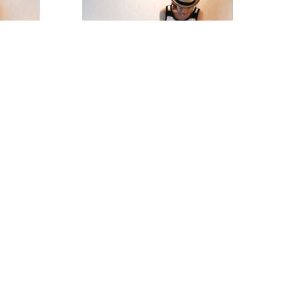
1
5/12 Style #002
AD MORE
READ MORE