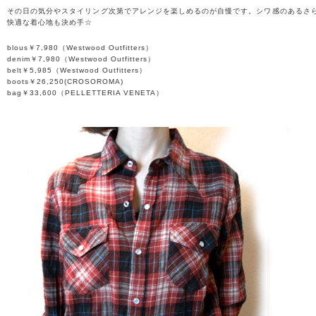
その日の気分やスタイリング次第でアレンジを楽しめるのが自慢です。シワ感のあるさ
快適な着心地も決め手☆
blous￥7,980（Westwood Outfitters）
denim￥7,980（Westwood Outfitters）
belt￥5,985（Westwood Outfitters）
boots￥26,250(CROSOROMA)
bag￥33,600（PELLETTERIA VENETA）