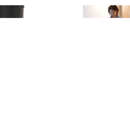
5/11 Style #00
レインブーツ
RE
READ MORE