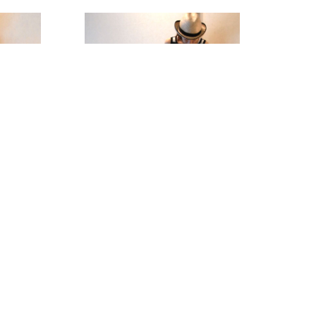
1
5/12 Style #002
AD MORE
READ MORE