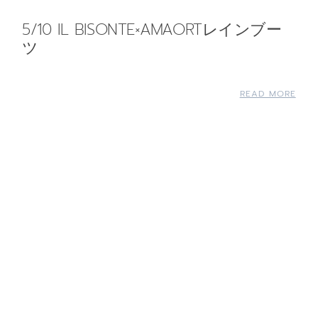
5/10 IL BISONTE×AMAORTレインブー
ツ
READ MORE
5/11 Style #001