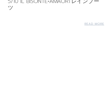
5/10 IL BISONTE×AMAORTレインブー
ツ
READ MORE
5/11 Style #001