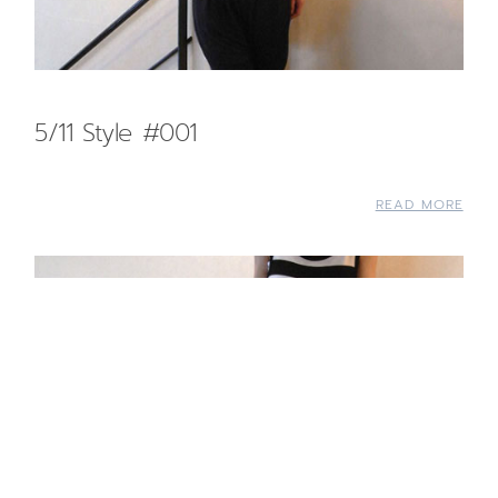
5/11 Style #001
READ MORE