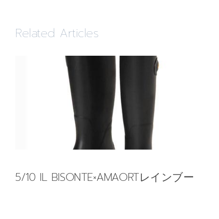
Related Articles
5/10 IL BISONTE×AMAORTレインブー
ツ