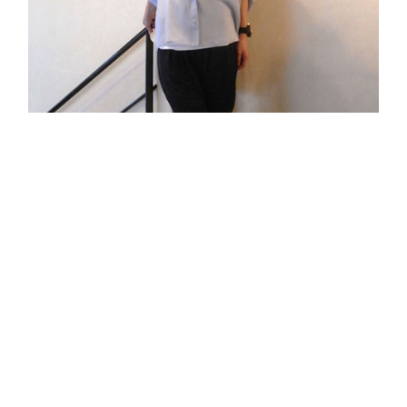
5/11 Style #001
READ MORE