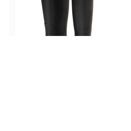
5/10 IL BISONTE×AMAORTレインブー
ツ
READ MORE