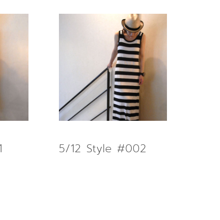
1
5/12 Style #002
AD MORE
READ MORE