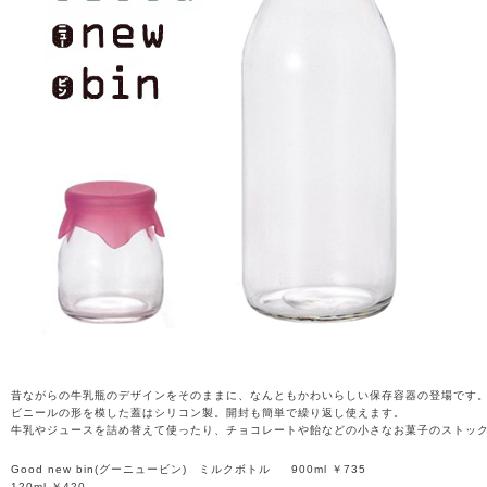
昔ながらの牛乳瓶のデザインをそのままに、なんともかわいらしい保存容器の登場です
ビニールの形を模した蓋はシリコン製。開封も簡単で繰り返し使えます。
牛乳やジュースを詰め替えて使ったり、チョコレートや飴などの小さなお菓子のストッ
Good new bin(グーニュービン) ミルクボトル 900ml ￥735
120ml ￥420