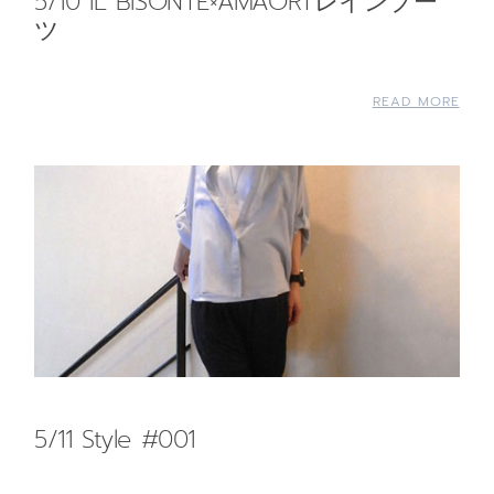
5/10 IL BISONTE×AMAORTレインブー
ツ
READ MORE
5/11 Style #001