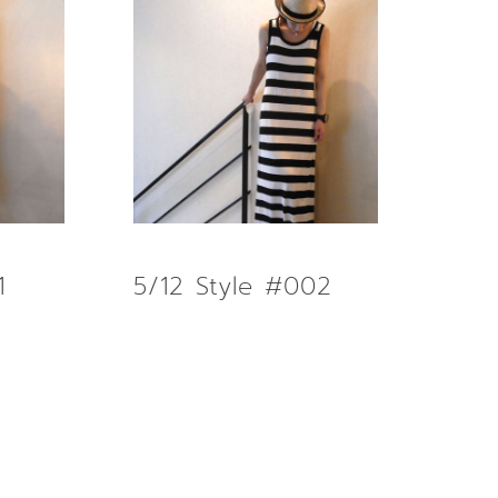
1
5/12 Style #002
AD MORE
READ MORE