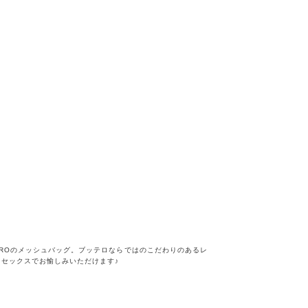
EROのメッシュバッグ。ブッテロならではのこだわりのあるレ
セックスでお愉しみいただけます♪