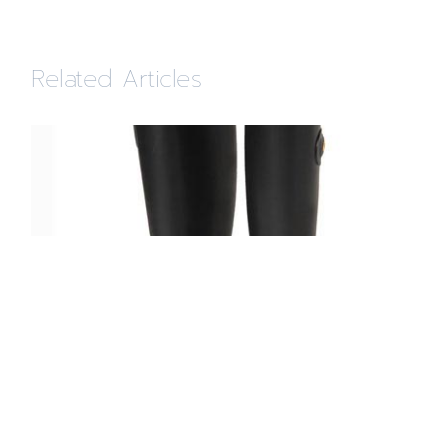
Related Articles
5/10 IL BISONTE×AMAORTレインブー
ツ