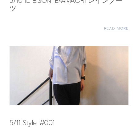
5/10 IL BISONTE×AMAORTレインブー
ツ
READ MORE
5/11 Style #001