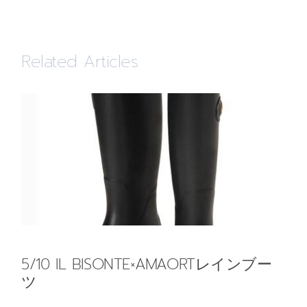
Related Articles
5/10 IL BISONTE×AMAORTレインブー
ツ