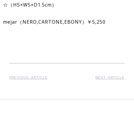
☆（H5×W5×D1.5cm）
mejar（NERO,CARTONE,EBONY）￥5,250
PREVIOUS ARTICLE
NEXT ARTICLE