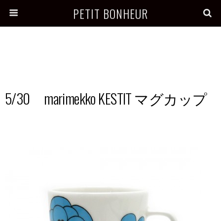
PETIT BONHEUR
5/30 marimekko KESTIT マグカップ