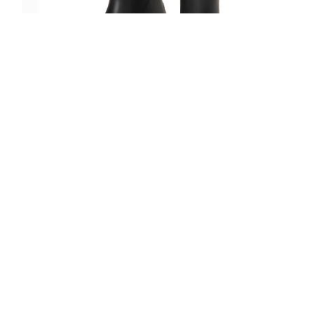
5/10 IL BISONTE×AMAORTレインブー
ツ
READ MORE