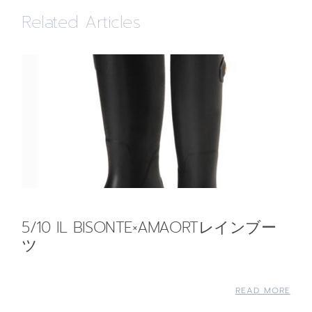
Related Articles
5/10 IL BISONTE×AMAORTレインブー
ツ
READ MORE