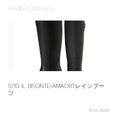
Related Articles
5/10 IL BISONTE×AMAORTレインブー
ツ
READ MORE