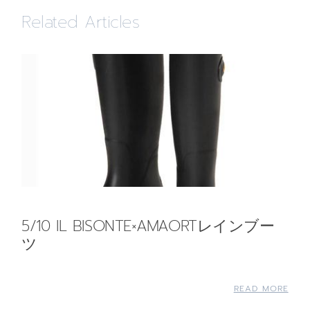
Related Articles
5/10 IL BISONTE×AMAORTレインブー
ツ
READ MORE