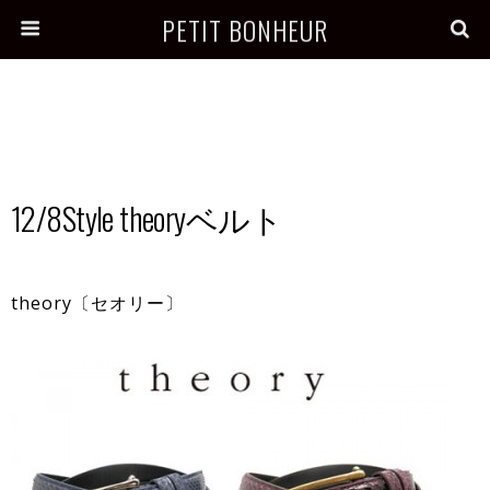
PETIT BONHEUR
12/8Style theoryベルト
theory〔セオリー〕